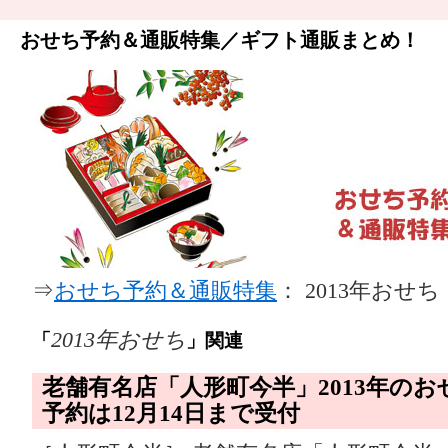
おせち予約＆通販特集／ギフト通販まとめ！
⇒
おせち予約＆通販特集
： 2013年おせち
2013年おせち
「
」関連
老舗有名店「人形町今半」2013年の
予約は12月14日まで受付