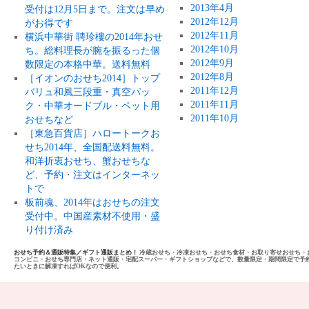
2013年4月
受付は12月5日まで。注文は早め
2012年12月
がお得です
2012年11月
横浜中華街 聘珍樓の2014年おせ
2012年10月
ち。総料理長が腕を振るった個
2012年9月
数限定の本格中華。送料無料
2012年8月
［イオンのおせち2014］トップ
2011年12月
バリュ和風三段重・真空パッ
2011年11月
ク・中華オードブル・ペット用
2011年10月
おせちなど
［東急百貨店］ハロートークお
せち2014年、全国配送料無料。
和洋折衷おせち、蟹おせちな
ど、予約・注文はインターネッ
トで
板前魂、2014年はおせちの注文
受付中。中国産素材不使用・盛
り付け済み
おせち予約＆通販特集／ギフト通販まとめ！
冷蔵おせち・冷凍おせち・おせち食材・お取り寄せおせち・
コンビニ・おせち専門店・ネット通販・宅配スーパー・ギフトショップなどで、数量限定・期間限定で予
たいときに解凍すればOKなので便利。