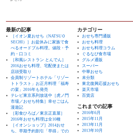
最新の記事
カテゴリー
［イオン夏おせち（NATSUＯ
おせち専門通販
SECHI）］お盆休みに家族で食
おせち料理
べるオードブル料理。値段・予
おせち料理コラム
約・口コミ
ぐるなび食市場
［和風レストラン とんでん］
グルメ通販
2016おせち料理、宅配便または
スーパー
店頭受取り
中華おせち
会員制リゾートホテル「リゾー
未分類
トトラスト」お正月料理「福寿
東北復興応援おせち
の宴」2016年も発売
楽天市場
テレビ東京系列放送中［虎ノ門
百貨店
市場／おせち特集］幸せごはん
これまでの記事
漫遊記
2016年6月
［彩食ひろば／東京正直屋］
2015年11月
2016年おせち料理は全10種
2013年11月
［イオンショップ］2014おせ
2013年10月
ち、早期予約割引「早得」での