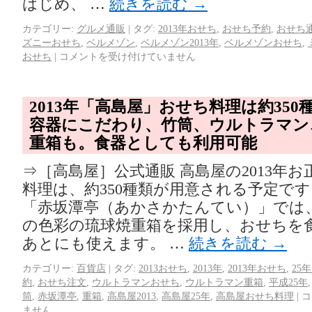
はじめ、 …
続きを読む
→
カテゴリー:
グルメ通販
|
タグ:
2013年おせち
,
おせち予約
,
おせち
ズニーおせち
,
ベルメゾン
,
ベルメゾン2013年
,
ベルメゾンおせち
,
おせち
|
コメントを受け付けていません
2013年「高島屋」おせち料理は約350
容器にこだわり、竹筒、ウルトラマン
重箱も。食器としても利用可能
⇒［高島屋］公式通販 高島屋の2013年
料理は、約350種類が用意される予定です
「赤坂潭亭（あかさかたんてい）」では
の色彩の琉球焼重箱を採用し、おせちを
あとにも使えます。 …
続きを読む
→
カテゴリー:
百貨店
|
タグ:
2013おせち
,
2013年
,
2013年おせち
,
25
約
,
おせち注文
,
ウルトラマンおせち
,
ウルトラマン重箱
,
平成25年
筒
,
赤坂潭亭
,
重箱
,
高島屋2013
,
高島屋25年
,
高島屋おせち料理
|
コ
ません