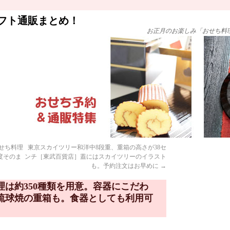
フト通販まとめ！
お正月のお楽しみ「おせち料
せち料理
東京スカイツリー和洋中8段重、重箱の高さが38セ
度そのま
ンチ［東武百貨店］蓋にはスカイツリーのイラスト
も。予約注文はお早めに
→
料理は約350種類を用意。容器にこだわ
琉球焼の重箱も。食器としても利用可