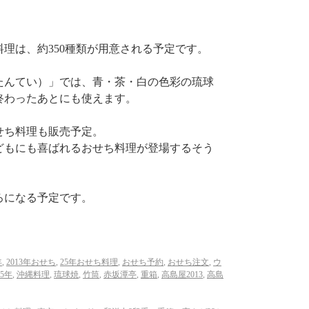
料理は、約350種類が用意される予定です。
たんてい）」では、青・茶・白の色彩の琉球
終わったあとにも使えます。
せち料理も販売予定。
どもにも喜ばれるおせち料理が登場するそう
ろになる予定です。
年
,
2013年おせち
,
25年おせち料理
,
おせち予約
,
おせち注文
,
ウ
5年
,
沖縄料理
,
琉球焼
,
竹筒
,
赤坂潭亭
,
重箱
,
高島屋2013
,
高島