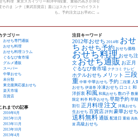
せち料理
東京スカイツリー和洋中8段重、重箱の高さが38セ
度そのま
ンチ［東武百貨店］蓋にはスカイツリーのイラスト
も。予約注文はお早めに
→
カテゴリー
注目キーワード
おせ
2012年おせち
おせち専門通販
2014年
ち
おせち料理
おせち予約
おせち価格
おせち料理
おせち料理コラム
おせち
ぐるなび食市場
おせち通販
文
お正月
グルメ通販
ぐるなび食市場
スーパー
クチコミ
テレビ
三段
中華おせち
ホテルおせち
メリット
未分類
重
予約
中華おせち
人
中華
二段重
東北復興応援おせち
おせち
冷凍おせち
口コミ
和
伊達巻
楽天市場
和風
洋折衷
数の子
和風おせち
数
百貨店
早期予約
料亭おせち
早
限定
料亭
注文
正月料理
割引
洋風おせち
これまでの記事
百貨店
豪華おせ
生おせち
評判
2016年6月
送料無料
通販
配達日
2015年11月
重箱
高島
2013年11月
高級おせち
屋
2013年10月
2013年4月