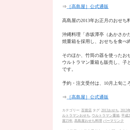
⇒
［高島屋］公式通販
高島屋の2013年お正月のおせち
沖縄料理「赤坂潭亭（あかさか
焼重箱を採用し、おせちを食べ
そのほか、竹筒の器を使ったお
ウルトラマン重箱も販売し、子
です。
予約・注文受付は、10月上旬こ
⇒
［高島屋］公式通販
カテゴリー:
百貨店
タグ:
2013おせち
,
2013
ルトラマンおせち
,
ウルトラマン重箱
,
平成2
屋25年
,
高島屋おせち料理
パーマリンク