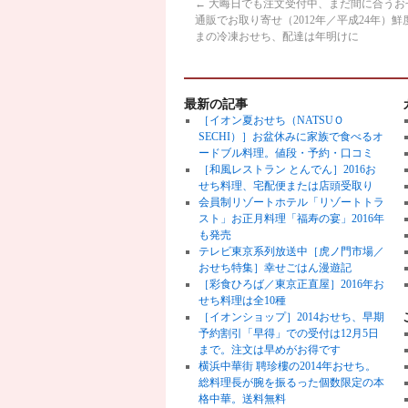
←
大晦日でも注文受付中、まだ間に合うお
通販でお取り寄せ（2012年／平成24年）鮮
まの冷凍おせち、配達は年明けに
最新の記事
［イオン夏おせち（NATSUＯ
SECHI）］お盆休みに家族で食べるオ
ードブル料理。値段・予約・口コミ
［和風レストラン とんでん］2016お
せち料理、宅配便または店頭受取り
会員制リゾートホテル「リゾートトラ
スト」お正月料理「福寿の宴」2016年
も発売
テレビ東京系列放送中［虎ノ門市場／
おせち特集］幸せごはん漫遊記
［彩食ひろば／東京正直屋］2016年お
せち料理は全10種
［イオンショップ］2014おせち、早期
予約割引「早得」での受付は12月5日
まで。注文は早めがお得です
横浜中華街 聘珍樓の2014年おせち。
総料理長が腕を振るった個数限定の本
格中華。送料無料