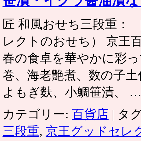
笹漬・イクラ醤油漬な
段
重
［京
匠 和風おせち三段重：
王
百
レクトのおせち） 京王
貨
店］
湯
春の食卓を華やかに彩っ
葉
と
巻、海老艶煮、数の子土
豆
腐
の
よもぎ麩、小鯛笹漬、 
和
懐
石
カテゴリー:
百貨店
|
タグ
料
理！
自
三段重
,
京王グッドセレ
慢
の