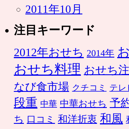
2011年10月
注目キーワード
2012年おせち
2014年
おせち料理
おせち
なび食市場
クチコミ
テレ
段重
予
中華おせち
中華
和風
ち
和洋折衷
口コミ