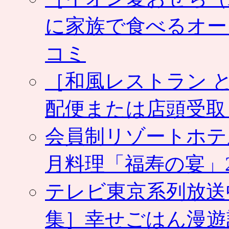
に家族で食べるオー
コミ
［和風レストラン と
配便または店頭受取
会員制リゾートホテ
月料理「福寿の宴」2
テレビ東京系列放送
集］幸せごはん漫遊