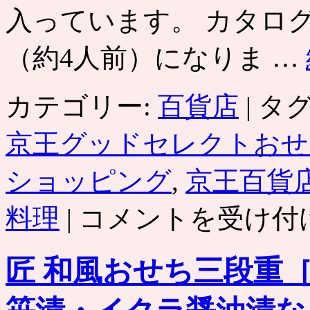
入っています。 カタログ
（約4人前）になりま …
カテゴリー:
百貨店
|
タグ
京王グッドセレクトおせ
ショッピング
,
京王百貨
梅
料理
|
コメントを受け付
の
花
「寿」
匠 和風おせち三段重
お
せ
ち
二