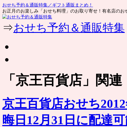
おせち予約＆通販特集／ギフト通販まとめ！
お正月のお楽しみ「おせち料理」のお取り寄せ！有名店のお
コ
⇒
おせち予約＆通販特集
ン
テ
ン
ツ
へ
ス
キ
ッ
「
京王百貨店
」関連
プ
京王百貨店おせち201
晦日12月31日に配達可