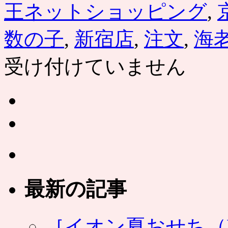
王ネットショッピング
,
豆
腐
料
数の子
,
新宿店
,
注文
,
海
理
入
り
受け付けていません
は
最新の記事
［イオン夏おせち（NA