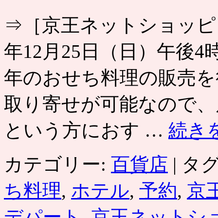
⇒［京王ネットショッピン
年12月25日（日）午後4
年のおせち料理の販売を
取り寄せが可能なので、
という方におす …
続き
カテゴリー:
百貨店
|
タグ
ち料理
,
ホテル
,
予約
,
京
デパート
,
京王ネットシ