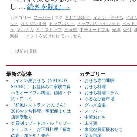
し …
続きを読む
→
カテゴリー:
スーパー
|
タグ:
2014年おせち
,
イオン おせち
,
イオ
ット
,
オリジン弁当
,
トップバリュ
,
トップバリュセレクト
,
ペット
ュ
,
マルナカ
,
ミニストップ
,
三段重
,
中華オードブル
,
光洋
,
受付
,
素材
|
コメントを受け付けていません
←
以前の投稿
最新の記事
カテゴリー
［イオン夏おせち（NATSUＯ
おせち専門通販
SECHI）］お盆休みに家族で食
おせち料理
べるオードブル料理。値段・予
おせち料理コラム
約・口コミ
ぐるなび食市場
［和風レストラン とんでん］
グルメ通販
2016おせち料理、宅配便または
スーパー
店頭受取り
中華おせち
会員制リゾートホテル「リゾー
未分類
トトラスト」お正月料理「福寿
東北復興応援おせち
の宴」2016年も発売
楽天市場