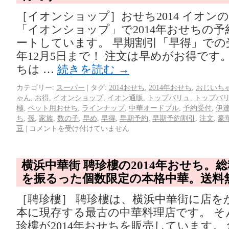
［イオンショップ］おせち2014 イオン
「イオンショップ」で2014年おせちの
ートしています。 早期割引「早得」での受
年12月5日まで！ 注文は早めがお得です。 
ちは …
続きを読む
→
カテゴリー:
スーパー
|
タグ:
2014おせち
,
2014年おせち
,
おじいち
ゃん
,
お得
,
イオンショップ
,
イオン通販
,
トップバリュ
,
トップバ
極
,
ペット用おせち
,
ラインナップ
,
中華オードブル
,
予約受付
,
伊
ち
,
孫
,
家族
,
数の子
,
早め
,
早得
,
早期予約
,
早期予約割引
,
注文
,
豪
豆
|
コメントを受け付けていません
横浜中華街 聘珍樓の2014年おせち。
を振るった個数限定の本格中華。送料
［聘珍樓］ 聘珍樓は、横浜中華街に店を
本に現存する最古の中華料理店です。 そ
珍樓が2014年おせちを販売しています。 