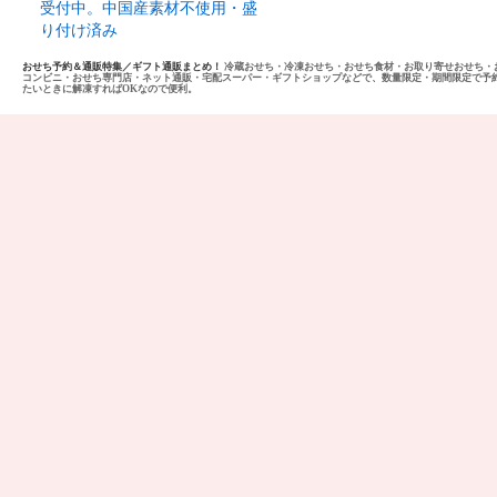
受付中。中国産素材不使用・盛
り付け済み
おせち予約＆通販特集／ギフト通販まとめ！
冷蔵おせち・冷凍おせち・おせち食材・お取り寄せおせち・
コンビニ・おせち専門店・ネット通販・宅配スーパー・ギフトショップなどで、数量限定・期間限定で予
たいときに解凍すればOKなので便利。