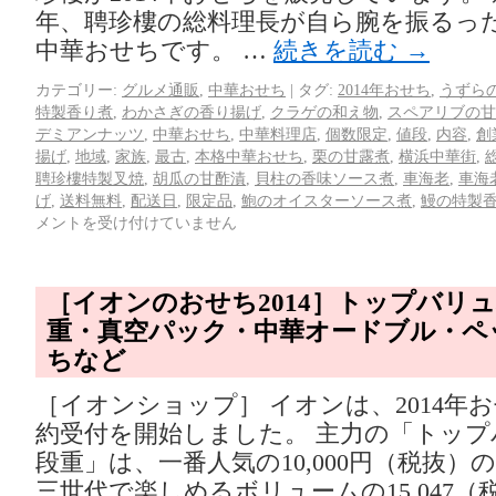
年、聘珍樓の総料理長が自ら腕を振るっ
中華おせちです。 …
続きを読む
→
カテゴリー:
グルメ通販
,
中華おせち
|
タグ:
2014年おせち
,
うずら
特製香り煮
,
わかさぎの香り揚げ
,
クラゲの和え物
,
スペアリブの甘
デミアンナッツ
,
中華おせち
,
中華料理店
,
個数限定
,
値段
,
内容
,
創
揚げ
,
地域
,
家族
,
最古
,
本格中華おせち
,
栗の甘露煮
,
横浜中華街
,
聘珍樓特製叉焼
,
胡瓜の甘酢漬
,
貝柱の香味ソース煮
,
車海老
,
車海
げ
,
送料無料
,
配送日
,
限定品
,
鮑のオイスターソース煮
,
鰻の特製
メントを受け付けていません
［イオンのおせち2014］トップバリ
重・真空パック・中華オードブル・ペ
ちなど
［イオンショップ］ イオンは、2014年
約受付を開始しました。 主力の「トップ
段重」は、一番人気の10,000円（税抜）
三世代で楽しめるボリュームの15,047（