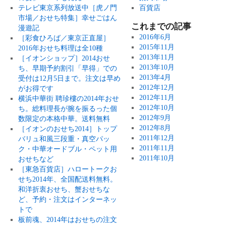
テレビ東京系列放送中［虎ノ門
百貨店
市場／おせち特集］幸せごはん
これまでの記事
漫遊記
2016年6月
［彩食ひろば／東京正直屋］
2015年11月
2016年おせち料理は全10種
2013年11月
［イオンショップ］2014おせ
2013年10月
ち、早期予約割引「早得」での
2013年4月
受付は12月5日まで。注文は早め
2012年12月
がお得です
2012年11月
横浜中華街 聘珍樓の2014年おせ
2012年10月
ち。総料理長が腕を振るった個
2012年9月
数限定の本格中華。送料無料
2012年8月
［イオンのおせち2014］トップ
2011年12月
バリュ和風三段重・真空パッ
2011年11月
ク・中華オードブル・ペット用
2011年10月
おせちなど
［東急百貨店］ハロートークお
せち2014年、全国配送料無料。
和洋折衷おせち、蟹おせちな
ど、予約・注文はインターネッ
トで
板前魂、2014年はおせちの注文