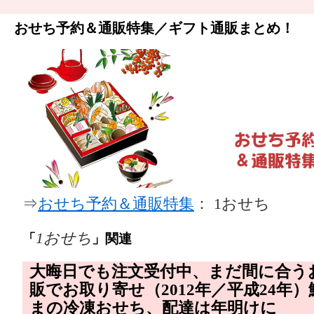
おせち予約＆通販特集／ギフト通販まとめ！
⇒
おせち予約＆通販特集
： 1おせち
1おせち
「
」関連
大晦日でも注文受付中、まだ間に合う
販でお取り寄せ（2012年／平成24年
まの冷凍おせち、配達は年明けに