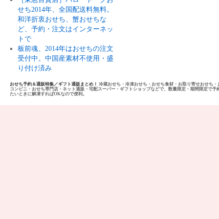
せち2014年、全国配送料無料。
和洋折衷おせち、蟹おせちな
ど、予約・注文はインターネッ
トで
板前魂、2014年はおせちの注文
受付中。中国産素材不使用・盛
り付け済み
おせち予約＆通販特集／ギフト通販まとめ！
冷蔵おせち・冷凍おせち・おせち食材・お取り寄せおせち・
コンビニ・おせち専門店・ネット通販・宅配スーパー・ギフトショップなどで、数量限定・期間限定で予
たいときに解凍すればOKなので便利。