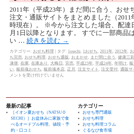
2011年（平成23年）まだ間に合う、お
注文・通販サイトをまとめました（2011年1
時現在）。 ※今から注文した場合、配達
月1日以降となります。 すでに一部商品
い …
続きを読む
→
カテゴリー:
おせち料理
|
タグ:
1osechi
,
1おせち
,
2011年
,
2012年
,
お
ち完売
,
おせち料理
,
おせち通販
,
おまかせ
,
まだ間に合う
,
健康三
凍便
,
在庫
,
在庫あり
,
大晦日
,
完売
,
平成23年
,
平成24年
,
年明け
,
板
い
,
板前魂おせち
,
板前魂本店
,
正月
,
注文サイト
,
注文受付
,
通販サ
メントを受け付けていません
最新の記事
カテゴリー
［イオン夏おせち（NATSUＯ
おせち専門通販
SECHI）］お盆休みに家族で食
おせち料理
べるオードブル料理。値段・予
おせち料理コラム
約・口コミ
ぐるなび食市場