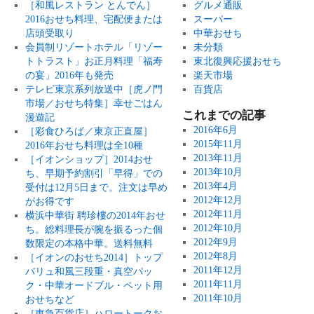
［和風レストラン とんでん］
グルメ通販
2016おせち料理、宅配便または
スーパー
店頭受取り
中華おせち
会員制リゾートホテル「リゾー
未分類
トトラスト」お正月料理「福寿
東北復興応援おせち
の宴」2016年も発売
楽天市場
テレビ東京系列放送中［虎ノ門
百貨店
市場／おせち特集］幸せごはん
これまでの記事
漫遊記
2016年6月
［彩食ひろば／東京正直屋］
2015年11月
2016年おせち料理は全10種
2013年11月
［イオンショップ］2014おせ
2013年10月
ち、早期予約割引「早得」での
2013年4月
受付は12月5日まで。注文は早め
2012年12月
がお得です
2012年11月
横浜中華街 聘珍樓の2014年おせ
2012年10月
ち。総料理長が腕を振るった個
2012年9月
数限定の本格中華。送料無料
2012年8月
［イオンのおせち2014］トップ
2011年12月
バリュ和風三段重・真空パッ
2011年11月
ク・中華オードブル・ペット用
2011年10月
おせちなど
［東急百貨店］ハロートークお