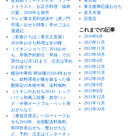
会員制リゾートホテル「リゾー
未分類
トトラスト」お正月料理「福寿
東北復興応援おせち
の宴」2016年も発売
楽天市場
テレビ東京系列放送中［虎ノ門
百貨店
市場／おせち特集］幸せごはん
これまでの記事
漫遊記
2016年6月
［彩食ひろば／東京正直屋］
2015年11月
2016年おせち料理は全10種
2013年11月
［イオンショップ］2014おせ
2013年10月
ち、早期予約割引「早得」での
2013年4月
受付は12月5日まで。注文は早め
2012年12月
がお得です
2012年11月
横浜中華街 聘珍樓の2014年おせ
2012年10月
ち。総料理長が腕を振るった個
2012年9月
数限定の本格中華。送料無料
2012年8月
［イオンのおせち2014］トップ
2011年12月
バリュ和風三段重・真空パッ
2011年11月
ク・中華オードブル・ペット用
2011年10月
おせちなど
［東急百貨店］ハロートークお
せち2014年、全国配送料無料。
和洋折衷おせち、蟹おせちな
ど、予約・注文はインターネッ