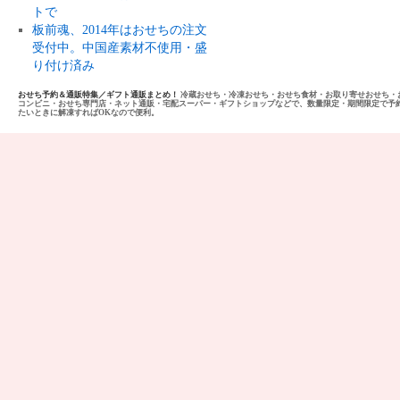
トで
板前魂、2014年はおせちの注文
受付中。中国産素材不使用・盛
り付け済み
おせち予約＆通販特集／ギフト通販まとめ！
冷蔵おせち・冷凍おせち・おせち食材・お取り寄せおせち・
コンビニ・おせち専門店・ネット通販・宅配スーパー・ギフトショップなどで、数量限定・期間限定で予
たいときに解凍すればOKなので便利。