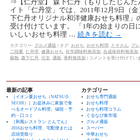
⇒【仁丹堂】 森下仁丹（もりしたじんた
イト「仁丹堂」では、2011年12月9日（
下仁丹オリジナル和洋健康おせち料理」
受け付けています。 「1年の始まりの日
いしいおせち料理 …
続きを読む
→
カテゴリー:
グルメ通販
|
タグ:
おせち
,
おせち料理
,
とそさん
,
プレ
二段重
,
仁丹堂
,
健康おせち
,
化学調味料無添加
,
合成保存料無添加
蘇散
,
森下仁丹
,
注文
,
通販
,
香料無添加
|
コメントを受け付けてい
最新の記事
カテゴリー
［イオン夏おせち（NATSUＯ
おせち専門通販
SECHI）］お盆休みに家族で食
おせち料理
べるオードブル料理。値段・予
おせち料理コラム
約・口コミ
ぐるなび食市場
［和風レストラン とんでん］
グルメ通販
2016おせち料理、宅配便または
スーパー
店頭受取り
中華おせち