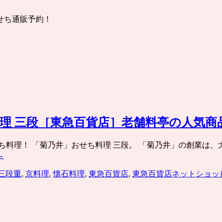
せち通販予約！
理 三段［東急百貨店］老舗料亭の人気商
せち料理！ 「菊乃井」おせち料理 三段。 「菊乃井」の創業は
→
三段重
,
京料理
,
懐石料理
,
東急百貨店
,
東急百貨店ネットショッ