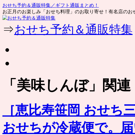
おせち予約＆通販特集／ギフト通販まとめ！
お正月のお楽しみ「おせち料理」のお取り寄せ！有名店のお
コ
⇒
おせち予約＆通販特集
ン
テ
ン
ツ
へ
ス
キ
ッ
「
美味しんぼ
」関連
プ
［恵比寿笹岡 おせち
おせちが冷蔵便で。届