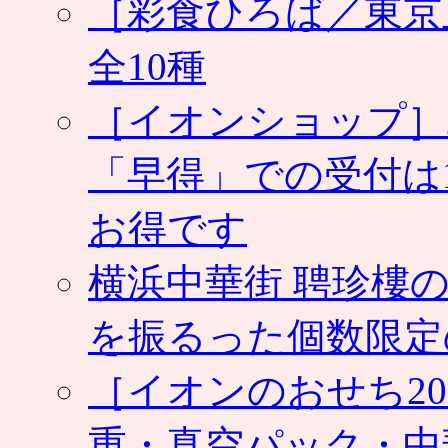
［彩食ひろば／東京
本
物
全10種
の
味
が
［イオンショップ］
手
頃
な
「早得」での受付は
価
格
お得です
で
は
横浜中華街 聘珍樓の
を振るった個数限定
［イオンのおせち2
重・真空パック・中