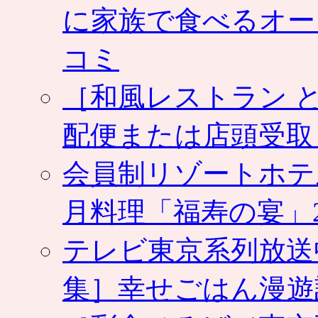
料
に家族で食べるオー
亭
お
せ
コミ
ち
が
［和風レストラン と
冷
蔵
便
配便または店頭受取
で。
届
い
会員制リゾートホテ
た
ら
月料理「福寿の宴」2
す
ぐ
食
テレビ東京系列放送
べ
ら
集］幸せごはん漫遊
れ
ま
す。