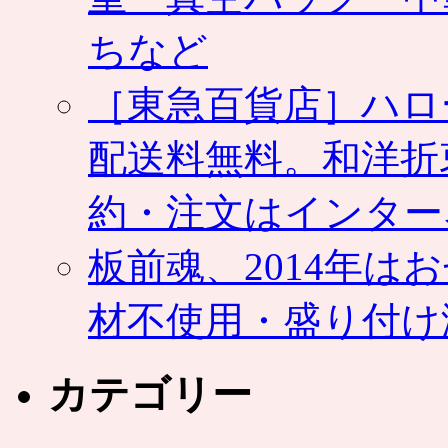
ちなど
［東急百貨店］ハロ
配送料無料。和洋折
約・注文はインター
板前魂、2014年
材不使用・盛り付け
カテゴリー