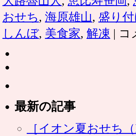
大路魯山人
,
恵比寿笹岡
,
おせち
,
海原雄山
,
盛り付
［恵
しんぼ
,
美食家
,
解凍
|
コ
比
寿
笹
岡
お
せ
ち
三
段
重］
笹
最新の記事
岡
隆
次
監
［イオン夏おせち（NA
修、