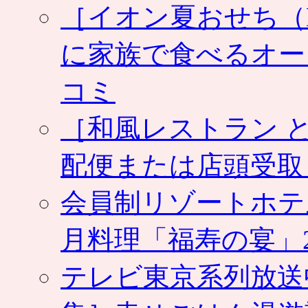
［イオン夏おせち（NA
に家族で食べるオー
コミ
［和風レストラン と
配便または店頭受取
会員制リゾートホテ
月料理「福寿の宴」2
テレビ東京系列放送