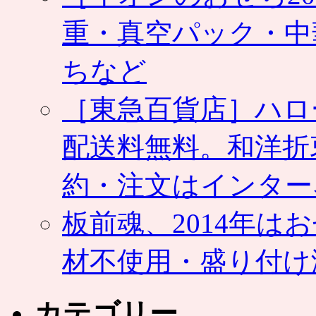
重・真空パック・中
ちなど
［東急百貨店］ハロ
配送料無料。和洋折
約・注文はインター
板前魂、2014年
材不使用・盛り付け
カテゴリー