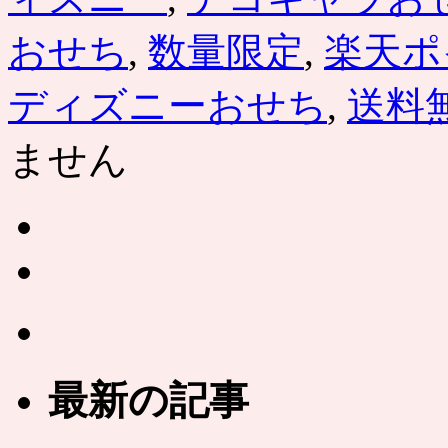
おせち
,
数量限定
,
楽天ポ
ディズニーおせち
,
送料
ません
最新の記事