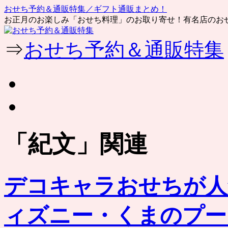
おせち予約＆通販特集／ギフト通販まとめ！
お正月のお楽しみ「おせち料理」のお取り寄せ！有名店のお
コ
⇒
おせち予約＆通販特集
ン
テ
ン
ツ
へ
ス
キ
ッ
「
紀文
」関連
プ
デコキャラおせちが人
ィズニー・くまのプー