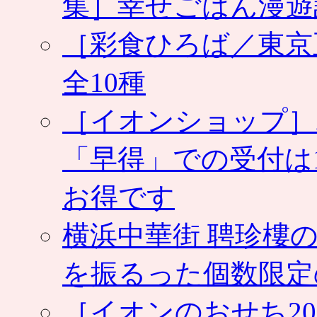
集］幸せごはん漫遊
［彩食ひろば／東京
全10種
［イオンショップ］
「早得」での受付は
お得です
横浜中華街 聘珍樓の
を振るった個数限定
［イオンのおせち2