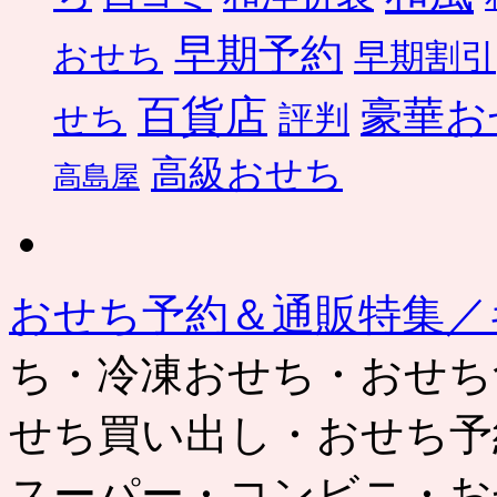
早期予約
おせち
早期割引
百貨店
豪華お
せち
評判
高級おせち
高島屋
おせち予約＆通販特集／
ち・冷凍おせち・おせち
せち買い出し・おせち予
スーパー・コンビニ・お