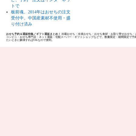
トで
板前魂、2014年はおせちの注文
受付中。中国産素材不使用・盛
り付け済み
おせち予約＆通販特集／ギフト通販まとめ！
冷蔵おせち・冷凍おせち・おせち食材・お取り寄せおせち・
コンビニ・おせち専門店・ネット通販・宅配スーパー・ギフトショップなどで、数量限定・期間限定で予
たいときに解凍すればOKなので便利。