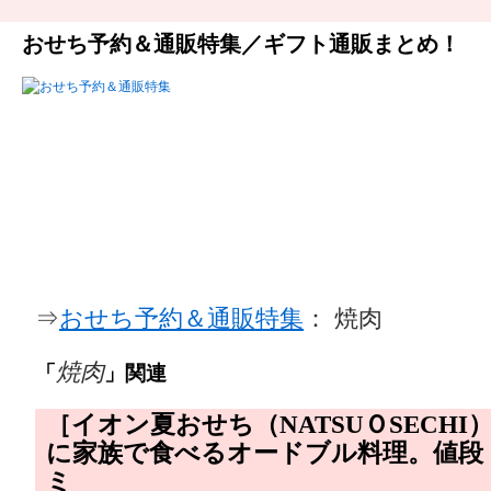
おせち予約＆通販特集／ギフト通販まとめ！
⇒
おせち予約＆通販特集
： 焼肉
焼肉
「
」関連
［イオン夏おせち（NATSUＯSECH
に家族で食べるオードブル料理。値段
ミ