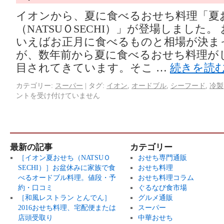
イオンから、夏に食べるおせち料理「夏
（NATSUＯSECHI）」が登場しました
いえばお正月に食べるものと相場が決ま
が、数年前から夏に食べるおせち料理が
目されてきています。そこ …
続きを読
カテゴリー:
スーパー
|
タグ:
イオン
,
オードブル
,
シーフード
,
冷製
ントを受け付けていません
最新の記事
カテゴリー
［イオン夏おせち（NATSUＯ
おせち専門通販
SECHI）］お盆休みに家族で食
おせち料理
べるオードブル料理。値段・予
おせち料理コラム
約・口コミ
ぐるなび食市場
［和風レストラン とんでん］
グルメ通販
2016おせち料理、宅配便または
スーパー
店頭受取り
中華おせち