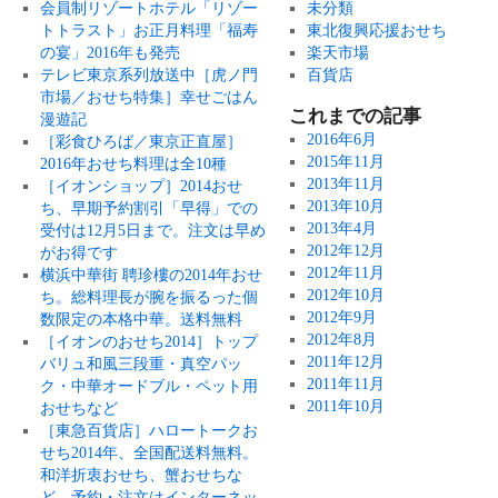
会員制リゾートホテル「リゾー
未分類
トトラスト」お正月料理「福寿
東北復興応援おせち
の宴」2016年も発売
楽天市場
テレビ東京系列放送中［虎ノ門
百貨店
市場／おせち特集］幸せごはん
これまでの記事
漫遊記
2016年6月
［彩食ひろば／東京正直屋］
2015年11月
2016年おせち料理は全10種
2013年11月
［イオンショップ］2014おせ
2013年10月
ち、早期予約割引「早得」での
2013年4月
受付は12月5日まで。注文は早め
2012年12月
がお得です
2012年11月
横浜中華街 聘珍樓の2014年おせ
2012年10月
ち。総料理長が腕を振るった個
2012年9月
数限定の本格中華。送料無料
2012年8月
［イオンのおせち2014］トップ
2011年12月
バリュ和風三段重・真空パッ
2011年11月
ク・中華オードブル・ペット用
2011年10月
おせちなど
［東急百貨店］ハロートークお
せち2014年、全国配送料無料。
和洋折衷おせち、蟹おせちな
ど、予約・注文はインターネッ