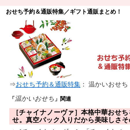
おせち予約＆通販特集／ギフト通販まとめ！
⇒
おせち予約＆通販特集
： 温かいおせち
温かいおせち
「
」関連
［チャイナノーヴァ］本格中華おせち
せ。真空パック入りだから美味しさそ