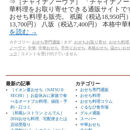
⇒［チャイナノーヴァ］ 「チャイナノ
華料理をお取り寄せできる通販サイトです。
おせち料理も販売。 祇園（税込18,950円
13,700円） 八坂（税込7,400円） 本格中
を読む
→
カテゴリー:
おせち専門通販
|
タグ:
おせちお取り寄せ
,
おせち料理
ノーヴァ
,
中華
,
中華おせち
,
手作りおせち
,
本格おせち
,
温かいお
ック
|
コメントを受け付けていません
最新の記事
カテゴリー
［イオン夏おせち（NATSUＯ
おせち専門通販
SECHI）］お盆休みに家族で食
おせち料理
べるオードブル料理。値段・予
おせち料理コラム
約・口コミ
ぐるなび食市場
［和風レストラン とんでん］
グルメ通販
2016おせち料理、宅配便または
スーパー
店頭受取り
中華おせち