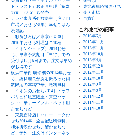
会員制リゾートホテル「リゾー
未分類
トトラスト」お正月料理「福寿
東北復興応援おせち
の宴」2016年も発売
楽天市場
テレビ東京系列放送中［虎ノ門
百貨店
市場／おせち特集］幸せごはん
これまでの記事
漫遊記
2016年6月
［彩食ひろば／東京正直屋］
2015年11月
2016年おせち料理は全10種
2013年11月
［イオンショップ］2014おせ
2013年10月
ち、早期予約割引「早得」での
2013年4月
受付は12月5日まで。注文は早め
2012年12月
がお得です
2012年11月
横浜中華街 聘珍樓の2014年おせ
2012年10月
ち。総料理長が腕を振るった個
2012年9月
数限定の本格中華。送料無料
2012年8月
［イオンのおせち2014］トップ
2011年12月
バリュ和風三段重・真空パッ
2011年11月
ク・中華オードブル・ペット用
2011年10月
おせちなど
［東急百貨店］ハロートークお
せち2014年、全国配送料無料。
和洋折衷おせち、蟹おせちな
ど、予約・注文はインターネッ