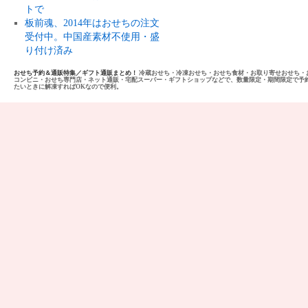
トで
板前魂、2014年はおせちの注文
受付中。中国産素材不使用・盛
り付け済み
おせち予約＆通販特集／ギフト通販まとめ！
冷蔵おせち・冷凍おせち・おせち食材・お取り寄せおせち・
コンビニ・おせち専門店・ネット通販・宅配スーパー・ギフトショップなどで、数量限定・期間限定で予
たいときに解凍すればOKなので便利。