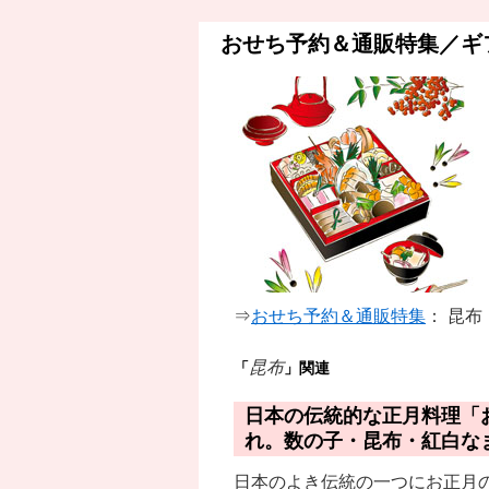
おせち予約＆通販特集／ギ
⇒
おせち予約＆通販特集
： 昆布
昆布
「
」関連
日本の伝統的な正月料理「
れ。数の子・昆布・紅白な
日本のよき伝統の一つにお正月