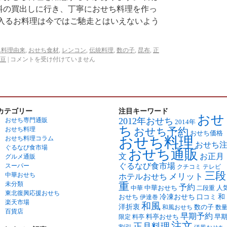
料の買出しに行き、丁寧におせち料理を作っ
に入るお料理は今ではご馳走とはいえないよう
ち料理由来
,
おせち食材
,
レンコン
,
伝統料理
,
数の子
,
昆布
,
正
豆
|
コメントを受け付けていません
カテゴリー
注目キーワード
おせ
2012年おせち
おせち専門通販
2014年
ち
おせち料理
おせち予約
おせち価格
おせち料理
おせち料理コラム
おせち
ぐるなび食市場
おせち通販
文
お正月
グルメ通販
ぐるなび食市場
スーパー
クチコミ
テレビ
三段
中華おせち
ホテルおせち
メリット
未分類
重
予約
中華おせち
人
中華
二段重
東北復興応援おせち
おせち
冷凍おせち
口コミ
和
伊達巻
楽天市場
和風
洋折衷
数の子
和風おせち
数
百貨店
早期予約
料亭おせち
早
限定
料亭
注文
正月料理