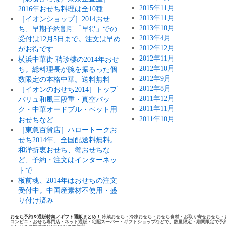
2015年11月
2016年おせち料理は全10種
2013年11月
［イオンショップ］2014おせ
2013年10月
ち、早期予約割引「早得」での
2013年4月
受付は12月5日まで。注文は早め
2012年12月
がお得です
2012年11月
横浜中華街 聘珍樓の2014年おせ
2012年10月
ち。総料理長が腕を振るった個
2012年9月
数限定の本格中華。送料無料
2012年8月
［イオンのおせち2014］トップ
2011年12月
バリュ和風三段重・真空パッ
2011年11月
ク・中華オードブル・ペット用
2011年10月
おせちなど
［東急百貨店］ハロートークお
せち2014年、全国配送料無料。
和洋折衷おせち、蟹おせちな
ど、予約・注文はインターネッ
トで
板前魂、2014年はおせちの注文
受付中。中国産素材不使用・盛
り付け済み
おせち予約＆通販特集／ギフト通販まとめ！
冷蔵おせち・冷凍おせち・おせち食材・お取り寄せおせち・
コンビニ・おせち専門店・ネット通販・宅配スーパー・ギフトショップなどで、数量限定・期間限定で予