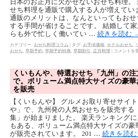
日本のお正月に欠かせないおせち料理。 
せち料理を通販で購入する人が増えてい
通販のメリットは、なんといってもおせ
する手間が省けることです。 結婚して
らも外で忙しく働いてい …
続きを読む
カテゴリー:
おせち料理コラム
|
タグ:
お手頃価格
,
ホテルおせち
,
おせち
,
早期予約
,
早期予約特典
,
早期割引
,
正月料理
|
コメントを
くいもんや、特選おせち「九州」の注
で。ボリューム満点特大サイズの豪華
を販売
【くいもんや】 グルメお取り寄せサイ
や」で、九州発の人気おせちを販売する
集」が始まりました。 楽天ランキング
もある、ボリューム満点特大サイズの豪
が販売されています。 201 …
続きを読