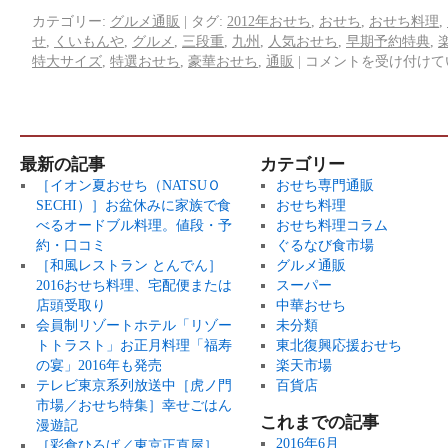
カテゴリー:
グルメ通販
|
タグ:
2012年おせち
,
おせち
,
おせち料理
,
せ
,
くいもんや
,
グルメ
,
三段重
,
九州
,
人気おせち
,
早期予約特典
,
特大サイズ
,
特選おせち
,
豪華おせち
,
通販
|
コメントを受け付けて
最新の記事
カテゴリー
［イオン夏おせち（NATSUＯ
おせち専門通販
SECHI）］お盆休みに家族で食
おせち料理
べるオードブル料理。値段・予
おせち料理コラム
約・口コミ
ぐるなび食市場
［和風レストラン とんでん］
グルメ通販
2016おせち料理、宅配便または
スーパー
店頭受取り
中華おせち
会員制リゾートホテル「リゾー
未分類
トトラスト」お正月料理「福寿
東北復興応援おせち
の宴」2016年も発売
楽天市場
テレビ東京系列放送中［虎ノ門
百貨店
市場／おせち特集］幸せごはん
これまでの記事
漫遊記
2016年6月
［彩食ひろば／東京正直屋］