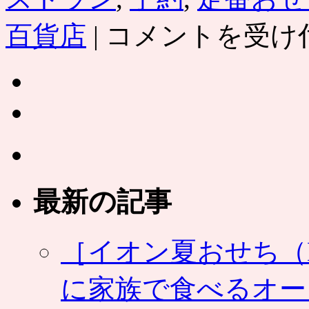
小
百貨店
|
コメントを受け
田
急
「お
せ
ち
2012
年」
ミ
シ
ュ
ラ
最新の記事
ン
ガ
イ
ド
［イオン夏おせち（NA
掲
載
に家族で食べるオー
店
の