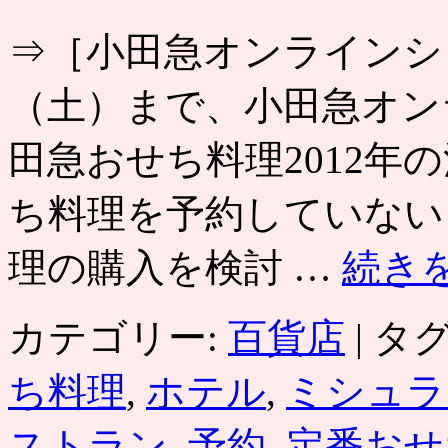
⇒［小田急オンラインショッ
（土）まで、小田急オン
田急おせち料理2012年
ち料理を予約していない
理の購入を検討 …
続き
カテゴリー:
百貨店
|
タグ
ち料理
,
ホテル
,
ミシュラ
ストラン
,
予約
,
定番おせ