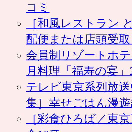
お
コミ
せ
ち
が
［和風レストラン と
人
気。
配便または店頭受取
予
約
注
会員制リゾートホテ
文
は
月料理「福寿の宴」2
通
販
で
テレビ東京系列放送
も
受
集］幸せごはん漫遊
付
中
は
［彩食ひろば／東京