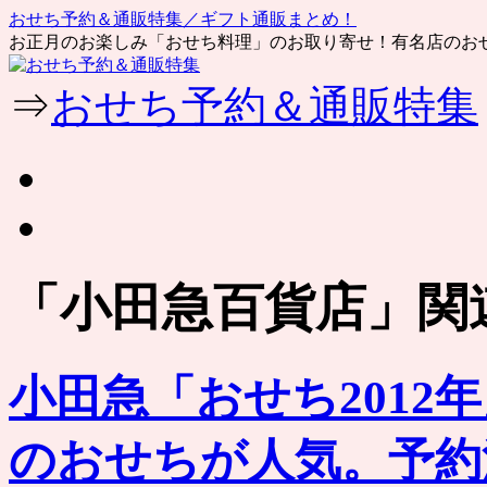
おせち予約＆通販特集／ギフト通販まとめ！
お正月のお楽しみ「おせち料理」のお取り寄せ！有名店のお
コ
⇒
おせち予約＆通販特集
ン
テ
ン
ツ
へ
ス
キ
ッ
「
小田急百貨店
」関
プ
小田急「おせち2012
のおせちが人気。予約