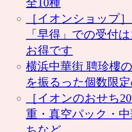
全10種
［イオンショップ］
「早得」での受付は
お得です
横浜中華街 聘珍樓の
を振るった個数限定
［イオンのおせち2
重・真空パック・中
ちなど