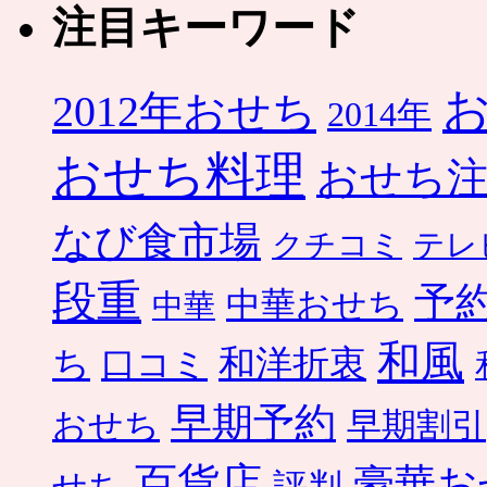
注目キーワード
2012年おせち
2014年
おせち料理
おせち
なび食市場
クチコミ
テレ
段重
予
中華おせち
中華
和風
ち
和洋折衷
口コミ
早期予約
おせち
早期割引
百貨店
豪華お
せち
評判