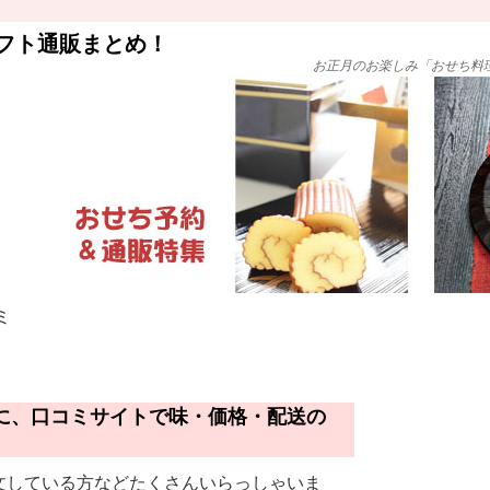
フト通販まとめ！
お正月のお楽しみ「おせち料
ミ
に、口コミサイトで味・価格・配送の
文している方などたくさんいらっしゃいま