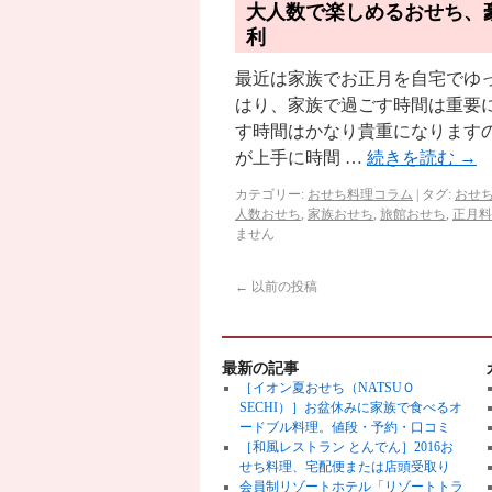
大人数で楽しめるおせち、
利
最近は家族でお正月を自宅でゆ
はり、家族で過ごす時間は重要
す時間はかなり貴重になります
が上手に時間 …
続きを読む
→
カテゴリー:
おせち料理コラム
|
タグ:
おせ
人数おせち
,
家族おせち
,
旅館おせち
,
正月料
ません
←
以前の投稿
最新の記事
［イオン夏おせち（NATSUＯ
SECHI）］お盆休みに家族で食べるオ
ードブル料理。値段・予約・口コミ
［和風レストラン とんでん］2016お
せち料理、宅配便または店頭受取り
会員制リゾートホテル「リゾートトラ