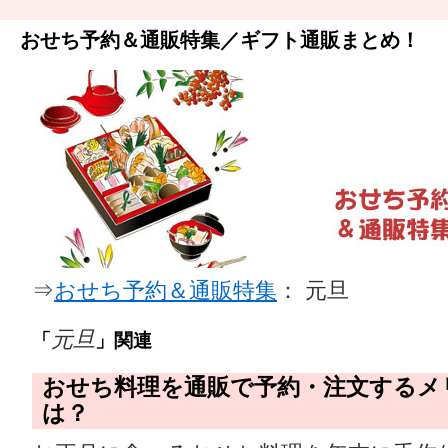
おせち予約＆通販特集／ギフト通販まとめ！
⇒
おせち予約＆通販特集
： 元旦
元旦
「
」関連
おせち料理を通販で予約・注文するメ
は？