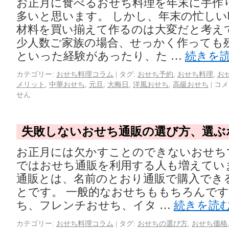
お正月に食べるおせち料理を年末に手作
多いと思います。 しかし、年末の忙し
材料を買い揃えて作るのは大変だと考え
少人数ご家族の場合、せっかく作っても
といった経験があったり、た …
続きを
カテゴリー:
おせち料理コラム
|
タグ:
おせち予約
,
おせち料理
,
お
メリット
,
中華おせち
,
元旦
,
大晦日
,
洋風おせち
,
高級おせち
|
コメ
せん
失敗しないおせち通販の選び方、選ぶ
お正月には欠かすことのできないおせち
ではおせち通販を利用する人も増えてい
通販とは、名前のとおり通販で購入でき
とです。 一般的なおせちももちろんで
ち、フレンチおせち、イタ …
続きを読
カテゴリー:
おせち料理コラム
|
タグ:
おせちの選び方
,
おせち価格