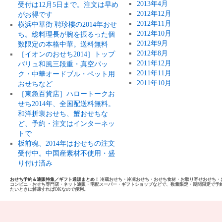
2013年4月
受付は12月5日まで。注文は早め
2012年12月
がお得です
2012年11月
横浜中華街 聘珍樓の2014年おせ
2012年10月
ち。総料理長が腕を振るった個
2012年9月
数限定の本格中華。送料無料
2012年8月
［イオンのおせち2014］トップ
2011年12月
バリュ和風三段重・真空パッ
2011年11月
ク・中華オードブル・ペット用
2011年10月
おせちなど
［東急百貨店］ハロートークお
せち2014年、全国配送料無料。
和洋折衷おせち、蟹おせちな
ど、予約・注文はインターネッ
トで
板前魂、2014年はおせちの注文
受付中。中国産素材不使用・盛
り付け済み
おせち予約＆通販特集／ギフト通販まとめ！
冷蔵おせち・冷凍おせち・おせち食材・お取り寄せおせち・
コンビニ・おせち専門店・ネット通販・宅配スーパー・ギフトショップなどで、数量限定・期間限定で予
たいときに解凍すればOKなので便利。