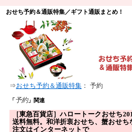
おせち予約＆通販特集／ギフト通販まとめ！
⇒
おせち予約＆通販特集
： 予約
予約
「
」関連
［東急百貨店］ハロートークおせち20
送料無料。和洋折衷おせち、蟹おせち
注文はインターネットで