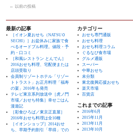
←
以前の投稿
最新の記事
カテゴリー
［イオン夏おせち（NATSUＯ
おせち専門通販
SECHI）］お盆休みに家族で食
おせち料理
べるオードブル料理。値段・予
おせち料理コラム
約・口コミ
ぐるなび食市場
［和風レストラン とんでん］
グルメ通販
2016おせち料理、宅配便または
スーパー
店頭受取り
中華おせち
会員制リゾートホテル「リゾー
未分類
トトラスト」お正月料理「福寿
東北復興応援おせち
の宴」2016年も発売
楽天市場
テレビ東京系列放送中［虎ノ門
百貨店
市場／おせち特集］幸せごはん
これまでの記事
漫遊記
2016年6月
［彩食ひろば／東京正直屋］
2015年11月
2016年おせち料理は全10種
2013年11月
［イオンショップ］2014おせ
2013年10月
ち、早期予約割引「早得」での