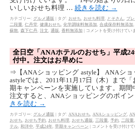
いしいおせち料理 …
続きを読む
→
カテゴリー:
グルメ通販
|
タグ:
おせち
,
おせち料理
,
とそさん
,
プレ
二段重
,
仁丹堂
,
健康おせち
,
化学調味料無添加
,
合成保存料無添加
蘇散
,
森下仁丹
,
注文
,
通販
,
香料無添加
|
コメントを受け付けてい
全日空「ANAホテルのおせち」平成2
付中。注文はお早めに
⇒【ANAショッピング astyle】 ANAシ
astyleでは、2011年11月17日（木）ま
期キャンペーンを実施しています。期間
注文すると、ANAショッピングのポイント
きを読む
→
カテゴリー:
グルメ通販
|
タグ:
ANAおせち
,
ANAショッピング
,
A
おせち
,
おせち予約
,
おせち料理
,
おせち通販
,
三段重
,
予約
,
二段重
テル
,
和洋中
,
平成24年
,
早期キャンペーン
|
コメントを受け付けて