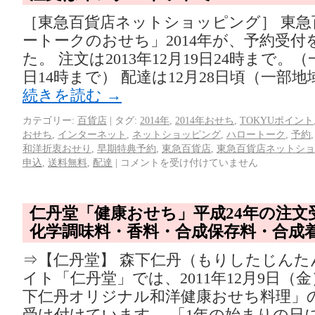
［東急百貨店ネットショッピング］ 東急
ートークのおせち」2014年が、予約受付
た。 注文は2013年12月19日24時まで。
日14時まで） 配達は12月28日頃（一部地
続きを読む
→
カテゴリー:
百貨店
|
タグ:
2014年
,
2014年おせち
,
TOKYUポイント
おせち
,
インターネット
,
ネットショッピング
,
ハロートーク
,
予約
和洋折衷おせり
,
早期特典予約
,
東急百貨店
,
東急百貨店ネットショ
申込
,
送料無料
,
配達
|
コメントを受け付けていません
仁丹堂「健康おせち」平成24年の注文
化学調味料・香料・合成保存料・合成
⇒【仁丹堂】 森下仁丹（もりしたじんた
イト「仁丹堂」では、2011年12月9日（
下仁丹オリジナル和洋健康おせち料理」
受け付けています。 「1年の始まりの日