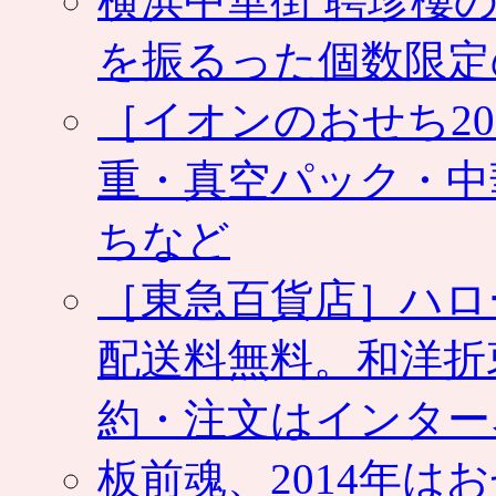
横浜中華街 聘珍樓の
を振るった個数限定
［イオンのおせち2
重・真空パック・中
ちなど
［東急百貨店］ハロ
配送料無料。和洋折
約・注文はインター
板前魂、2014年