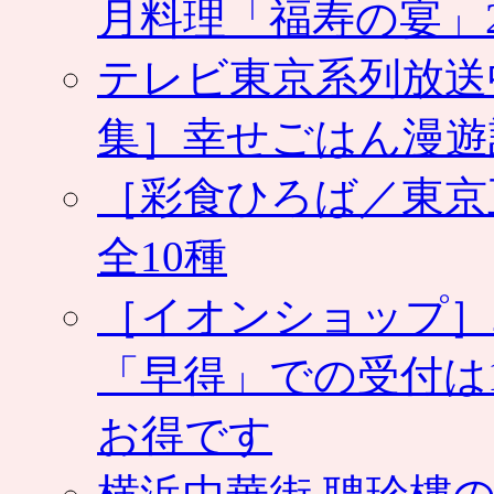
月料理「福寿の宴」2
テレビ東京系列放送
集］幸せごはん漫遊
［彩食ひろば／東京
全10種
［イオンショップ］
「早得」での受付は
お得です