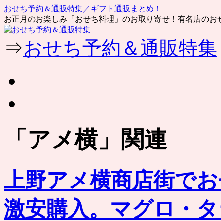
おせち予約＆通販特集／ギフト通販まとめ！
お正月のお楽しみ「おせち料理」のお取り寄せ！有名店のお
コ
⇒
おせち予約＆通販特集
ン
テ
ン
ツ
へ
ス
キ
ッ
「
アメ横
」関連
プ
上野アメ横商店街でお
激安購入。マグロ・タ