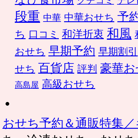
クチコミ
テレ
段重
予
中華おせち
中華
和風
ち
和洋折衷
口コミ
早期予約
おせち
早期割引
百貨店
豪華お
せち
評判
高級おせち
高島屋
おせち予約＆通販特集／