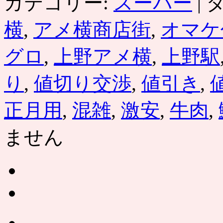
カテゴリー:
スーパー
|
タ
横
,
アメ横商店街
,
オマケ
グロ
,
上野アメ横
,
上野駅
り
,
値切り交渉
,
値引き
,
正月用
,
混雑
,
激安
,
牛肉
,
ません