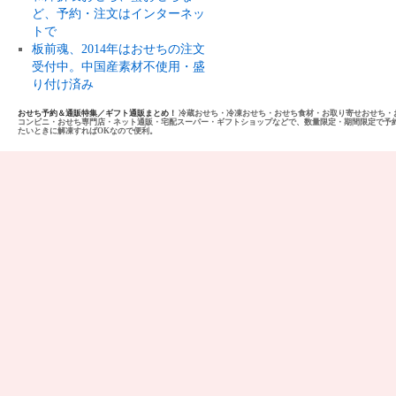
ど、予約・注文はインターネッ
トで
板前魂、2014年はおせちの注文
受付中。中国産素材不使用・盛
り付け済み
おせち予約＆通販特集／ギフト通販まとめ！
冷蔵おせち・冷凍おせち・おせち食材・お取り寄せおせち・
コンビニ・おせち専門店・ネット通販・宅配スーパー・ギフトショップなどで、数量限定・期間限定で予
たいときに解凍すればOKなので便利。