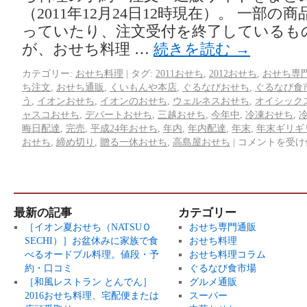
（2011年12月24日12時現在）。 一部の
っていたり、注文受付を終了しているも
が、おせち料理 …
続きを読む
→
カテゴリー:
おせち料理
|
タグ:
2011おせち
,
2012おせち
,
おせち専
ち注文
,
おせち通販
,
くいもんや本店
,
ぐるなびおせち
,
ぐるなび食
う
,
イオンおせち
,
イオンのおせち
,
ウェルネスおせち
,
オイシック
ャスコおせち
,
デパートおせち
,
三越おせち
,
今年中
,
冷凍おせち
,
晦日配達
,
完売
,
平成24年おせち
,
年内
,
年内配達
,
年末
,
年末ギリギ
おせち
,
締め切り
,
贈る一休おせち
,
高島屋おせち
|
コメントを受け
最新の記事
カテゴリー
［イオン夏おせち（NATSUＯ
おせち専門通販
SECHI）］お盆休みに家族で食
おせち料理
べるオードブル料理。値段・予
おせち料理コラム
約・口コミ
ぐるなび食市場
［和風レストラン とんでん］
グルメ通販
2016おせち料理、宅配便または
スーパー