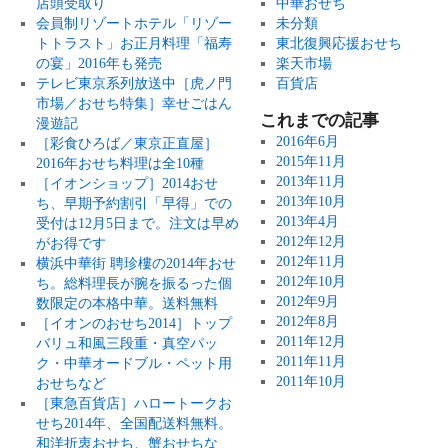
店頭受取り
中華おせち
会員制リゾートホテル「リゾー
未分類
トトラスト」お正月料理「福寿
東北復興応援おせち
の宴」2016年も発売
楽天市場
テレビ東京系列放送中［虎ノ門
百貨店
市場／おせち特集］幸せごはん
これまでの記事
漫遊記
2016年6月
［彩食ひろば／東京正直屋］
2015年11月
2016年おせち料理は全10種
2013年11月
［イオンショップ］2014おせ
2013年10月
ち、早期予約割引「早得」での
2013年4月
受付は12月5日まで。注文は早め
2012年12月
がお得です
2012年11月
横浜中華街 聘珍樓の2014年おせ
2012年10月
ち。総料理長が腕を振るった個
2012年9月
数限定の本格中華。送料無料
2012年8月
［イオンのおせち2014］トップ
2011年12月
バリュ和風三段重・真空パッ
2011年11月
ク・中華オードブル・ペット用
2011年10月
おせちなど
［東急百貨店］ハロートークお
せち2014年、全国配送料無料。
和洋折衷おせち、蟹おせちな