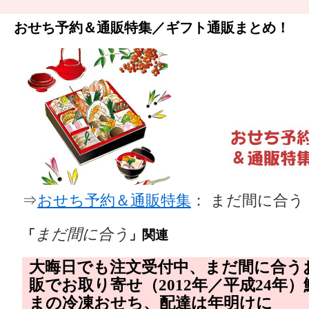
おせち予約＆通販特集／ギフト通販まとめ！
⇒
おせち予約＆通販特集
： まだ間に合う
まだ間に合う
「
」関連
大晦日でも注文受付中、まだ間に合う
販でお取り寄せ（2012年／平成24年
まの冷凍おせち、配達は年明けに