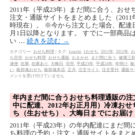
2011年（平成23年）まだ間に合う、お
注文・通販サイトをまとめました（2011年1
時現在）。 ※今から注文した場合、配達
月1日以降となります。 すでに一部商品
い …
続きを読む
→
カテゴリー:
おせち料理
|
タグ:
1osechi
,
1おせち
,
2011年
,
2012年
,
お
ち完売
,
おせち料理
,
おせち通販
,
おまかせ
,
まだ間に合う
,
健康三
凍便
,
在庫
,
在庫あり
,
大晦日
,
完売
,
平成23年
,
平成24年
,
年明け
,
板
い
,
板前魂おせち
,
板前魂本店
,
正月
,
注文サイト
,
注文受付
,
通販サ
メントを受け付けていません
年内まだ間に合うおせち料理通販の注文
中に配達、2012年お正月用）冷凍お
ち（生おせち）、大晦日までにお届け
2011年（平成23年）の年内配達にまだ
ち料理の予約・注文・通販サイトをまと