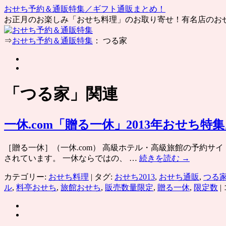
おせち予約＆通販特集／ギフト通販まとめ！
お正月のお楽しみ「おせち料理」のお取り寄せ！有名店のお
コ
⇒
おせち予約＆通販特集
： つる家
ン
テ
ン
ツ
「
つる家
」関連
へ
ス
キ
一休.com「贈る一休」2013年おせ
ッ
プ
［贈る一休］（一休.com） 高級ホテル・高級旅館の予約サイト
されています。 一休ならではの、 …
続きを読む
→
カテゴリー:
おせち料理
|
タグ:
おせち2013
,
おせち通販
,
つる
ル
,
料亭おせち
,
旅館おせち
,
販売数量限定
,
贈る一休
,
限定数
|