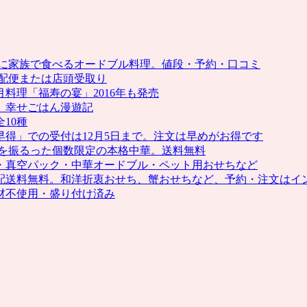
休」
2013
年
お
せ
盆休みに家族で食べるオードブル料理。値段・予約・口コミ
ち
宅配便または店頭受取り
特
料理「福寿の宴」2016年も発売
集。
］幸せごはん漫遊記
高
10種
級
早得」での受付は12月5日まで。注文は早めがお得です
ホ
腕を振るった個数限定の本格中華。送料無料
テ
重・真空パック・中華オードブル・ペット用おせちなど
ル
国配送料無料。和洋折衷おせち、蟹おせちなど、予約・注文はイ
お
素材不使用・盛り付け済み
せ
ち・
旅
館
お
せ
ち
の