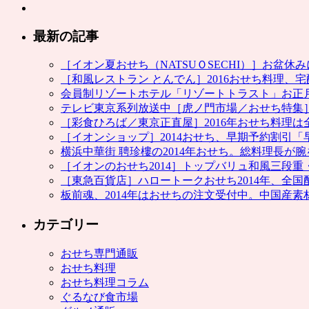
最新の記事
［イオン夏おせち（NATSUＯSECHI）］お
［和風レストラン とんでん］2016おせち料理、
会員制リゾートホテル「リゾートトラスト」お正月
テレビ東京系列放送中［虎ノ門市場／おせち特集
［彩食ひろば／東京正直屋］2016年おせち料理は全
［イオンショップ］2014おせち、早期予約割引「
横浜中華街 聘珍樓の2014年おせち。総料理長が
［イオンのおせち2014］トップバリュ和風三段
［東急百貨店］ハロートークおせち2014年、全
板前魂、2014年はおせちの注文受付中。中国産
カテゴリー
おせち専門通販
おせち料理
おせち料理コラム
ぐるなび食市場