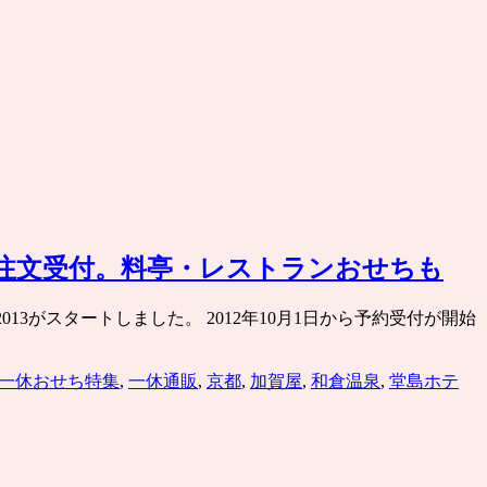
約注文受付。料亭・レストランおせちも
13がスタートしました。 2012年10月1日から予約受付が開始
一休おせち特集
,
一休通販
,
京都
,
加賀屋
,
和倉温泉
,
堂島ホテ