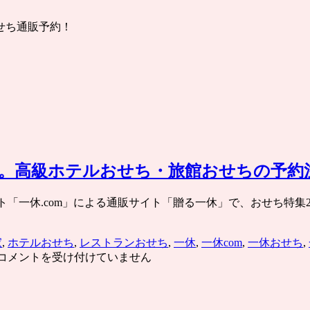
せち通販予約！
ち特集。高級ホテルおせち・旅館おせちの予
「一休.com」による通販サイト「贈る一休」で、おせち特集20
家
,
ホテルおせち
,
レストランおせち
,
一休
,
一休com
,
一休おせち
,
一
コメントを受け付けていません
休.com「贈
る
一