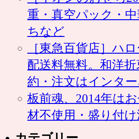
重・真空パック・中
ちなど
［東急百貨店］ハロ
配送料無料。和洋折
約・注文はインター
板前魂、2014年
材不使用・盛り付け
カテゴリー