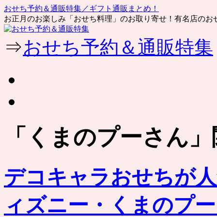
おせち予約＆通販特集／ギフト通販まとめ！
お正月のお楽しみ「おせち料理」のお取り寄せ！有名店のお
コ
⇒
おせち予約＆通販特集
ン
テ
ン
ツ
へ
ス
キ
ッ
「
くまのプーさん
」
プ
デコキャラおせちが人
ィズニー・くまのプー