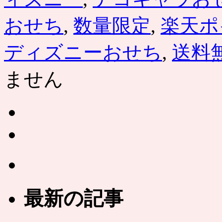
おせち
,
数量限定
,
楽天ポ
ディズニーおせち
,
送料
ません
最新の記事