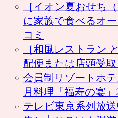
［イオン夏おせち（NA
に家族で食べるオー
コミ
［和風レストラン と
配便または店頭受取
会員制リゾートホテ
月料理「福寿の宴」2
テレビ東京系列放送