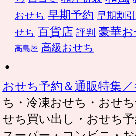
早期予約
おせち
早期割引
百貨店
豪華お
せち
評判
高級おせち
高島屋
おせち予約＆通販特集／
ち・冷凍おせち・おせち
せち買い出し・おせち予
スーパー・コンビニ・お