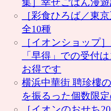
集］幸せごはん漫遊
［彩食ひろば／東京
全10種
［イオンショップ］
「早得」での受付は
お得です
横浜中華街 聘珍樓の
を振るった個数限定
［イオンのおせち2