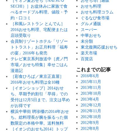
［イオン夏おせち（NATSUＯ
おせち専門通販
SECHI）］お盆休みに家族で食
おせち料理
べるオードブル料理。値段・予
おせち料理コラム
約・口コミ
ぐるなび食市場
［和風レストラン とんでん］
グルメ通販
2016おせち料理、宅配便または
スーパー
店頭受取り
中華おせち
会員制リゾートホテル「リゾー
未分類
トトラスト」お正月料理「福寿
東北復興応援おせち
の宴」2016年も発売
楽天市場
テレビ東京系列放送中［虎ノ門
百貨店
市場／おせち特集］幸せごはん
これまでの記事
漫遊記
2016年6月
［彩食ひろば／東京正直屋］
2015年11月
2016年おせち料理は全10種
2013年11月
［イオンショップ］2014おせ
2013年10月
ち、早期予約割引「早得」での
2013年4月
受付は12月5日まで。注文は早め
2012年12月
がお得です
2012年11月
横浜中華街 聘珍樓の2014年おせ
2012年10月
ち。総料理長が腕を振るった個
2012年9月
数限定の本格中華。送料無料
2012年8月
［イオンのおせち2014］トップ