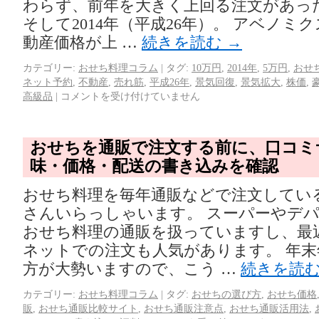
わらず、前年を大きく上回る注文があっ
そして2014年（平成26年）。 アベノミ
動産価格が上 …
続きを読む
→
カテゴリー:
おせち料理コラム
|
タグ:
10万円
,
2014年
,
5万円
,
おせ
ネット予約
,
不動産
,
売れ筋
,
平成26年
,
景気回復
,
景気拡大
,
株価
,
高級品
|
コメントを受け付けていません
おせちを通販で注文する前に、口コミ
味・価格・配送の書き込みを確認
おせち料理を毎年通販などで注文してい
さんいらっしゃいます。 スーパーやデ
おせち料理の通販を扱っていますし、最
ネットでの注文も人気があります。 年
方が大勢いますので、こう …
続きを読
カテゴリー:
おせち料理コラム
|
タグ:
おせちの選び方
,
おせち価格
販
,
おせち通販比較サイト
,
おせち通販注意点
,
おせち通販活用法
,