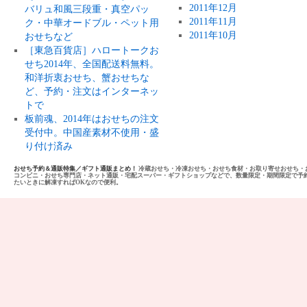
2011年12月
バリュ和風三段重・真空パッ
2011年11月
ク・中華オードブル・ペット用
2011年10月
おせちなど
［東急百貨店］ハロートークお
せち2014年、全国配送料無料。
和洋折衷おせち、蟹おせちな
ど、予約・注文はインターネッ
トで
板前魂、2014年はおせちの注文
受付中。中国産素材不使用・盛
り付け済み
おせち予約＆通販特集／ギフト通販まとめ！
冷蔵おせち・冷凍おせち・おせち食材・お取り寄せおせち・
コンビニ・おせち専門店・ネット通販・宅配スーパー・ギフトショップなどで、数量限定・期間限定で予
たいときに解凍すればOKなので便利。