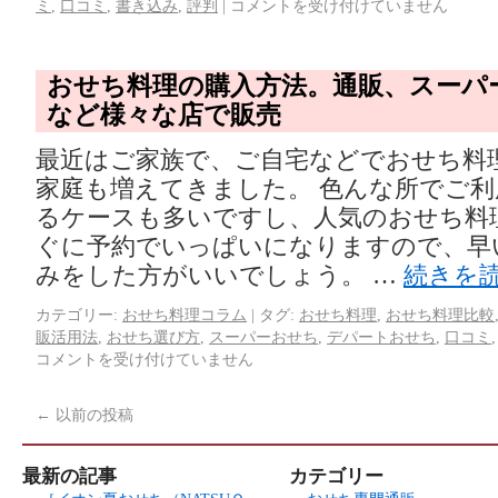
ミ
,
口コミ
,
書き込み
,
評判
|
コメントを受け付けていません
おせち料理の購入方法。通販、スーパ
など様々な店で販売
最近はご家族で、ご自宅などでおせち料
家庭も増えてきました。 色んな所でご
るケースも多いですし、人気のおせち料
ぐに予約でいっぱいになりますので、早
みをした方がいいでしょう。 …
続きを
カテゴリー:
おせち料理コラム
|
タグ:
おせち料理
,
おせち料理比較
販活用法
,
おせち選び方
,
スーパーおせち
,
デパートおせち
,
口コミ
コメントを受け付けていません
←
以前の投稿
最新の記事
カテゴリー